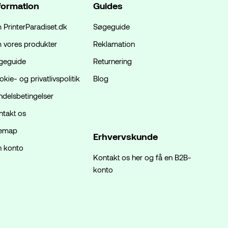
formation
Guides
 PrinterParadiset.dk
Søgeguide
 vores produkter
Reklamation
geguide
Returnering
kie- og privatlivspolitik
Blog
ndelsbetingelser
ntakt os
temap
Erhvervskunde
n konto
Kontakt os her og få en B2B-
konto