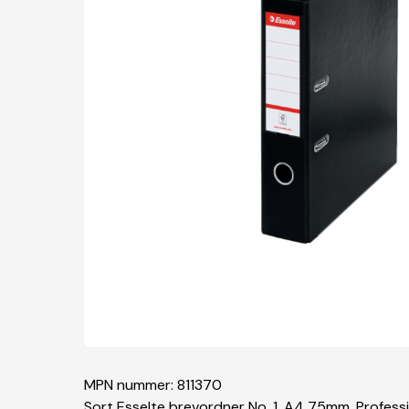
MPN nummer: 811370
Sort Esselte brevordner No. 1, A4 75mm. Professi