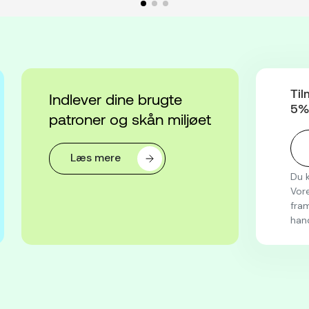
Til
Indlever dine brugte
5% 
patroner og skån miljøet
Læs mere
Du k
Vore
fram
han