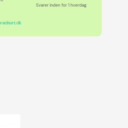
Svarer inden for 1 hverdag
radiset.dk