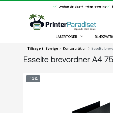
Lynhurtig dag-til-dag levering
3
LASERTONER
BLÆKPATR
Tilbage til forrige
Kontorartikler
Esselte brev
Esselte brevordner A4 7
-10%