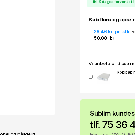
1-3 dages forventet l
Køb flere og spar
26.46 kr. pr. stk.
v
50.00 kr.
Vi anbefaler disse 
Kopipapir
Sublim kundes
tlf. 75 36 
onel og pålidelig
Man-tors: 08.00-16.