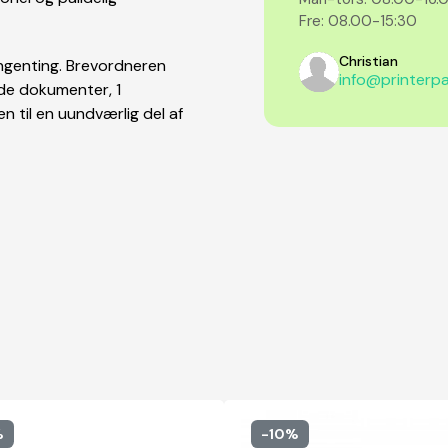
Fre: 08.00-15:30
Christian
ingenting. Brevordneren
info@printerpa
ede dokumenter, 1
n til en uundværlig del af
%
-10%