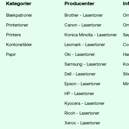
Kategorier
Producenter
In
Blækpatroner
Brother - Lasertoner
Om
Printertoner
Canon - Lasertoner
Om
Printere
Konica Minolta - Lasertoner
Sø
Kontorartikler
Lexmark - Lasertoner
Coo
Papir
Oki - Lasertoner
Ha
Samsung - Lasertoner
Ko
Dell - Lasertoner
Si
Epson - Lasertoner
Mi
HP - Lasertoner
Kyocera - Lasertoner
Ricoh - Lasertoner
Xerox - Lasertoner