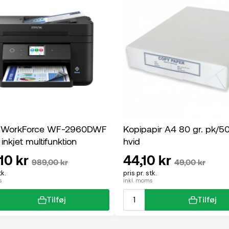
 WorkForce WF-2960DWF
Kopipapir A4 80 gr. pk/5
 inkjet multifunktion
hvid
10 kr
44,10 kr
989,00 kr
49,00 kr
tk.
pris pr. stk.
s
inkl. moms
Tilføj
Tilføj