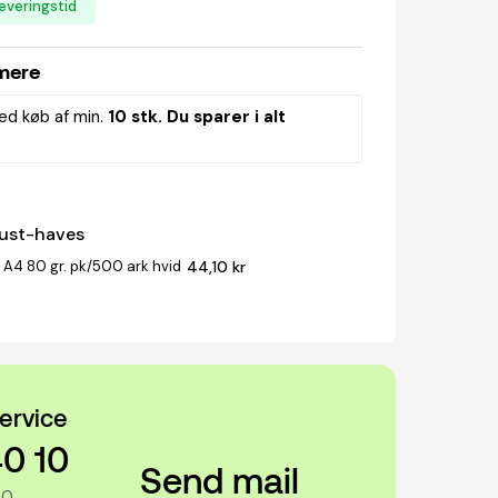
everingstid
 mere
ed køb af min.
10 stk. Du sparer i alt
must-haves
 A4 80 gr. pk/500 ark hvid
44,10 kr
ervice
40 10
Send mail
00