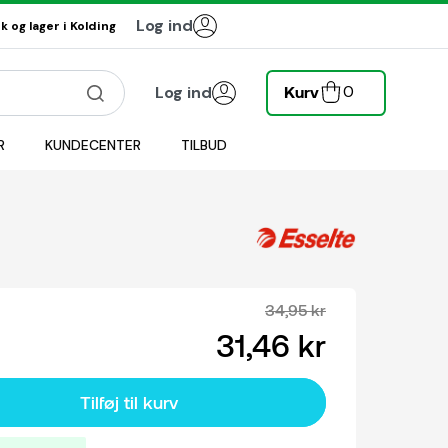
Log ind
 og lager i Kolding
0
Log ind
Kurv
R
KUNDECENTER
TILBUD
34,95 kr
31,46 kr
Tilføj til kurv