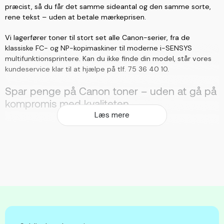
præcist, så du får det samme sideantal og den samme sorte,
rene tekst – uden at betale mærkeprisen.
Vi lagerfører toner til stort set alle Canon-serier, fra de
klassiske FC- og NP-kopimaskiner til moderne i-SENSYS
multifunktionsprintere. Kan du ikke finde din model, står vores
kundeservice klar til at hjælpe på tlf. 75 36 40 10.
Spar penge på Canon toner – uden at gå på
kompromis med kvaliteten
Læs mere
Mange tror, at man går på kompromis med kvaliteten, når man
vælger kompatibel toner. Det gør du ikke. Vores kompatible
Canon tonerpatroner gennemgår stram kvalitetskontrol og
leverer skarpe, holdbare udskrifter side efter side. Forskellen
mærker du kun på prisen.
Spar op til 80 % sammenlignet med originale Canon
tonere
Samme sideydelse og udskriftskvalitet som originalen
Et miljøvenligt valg – mange patroner er fremstillet med