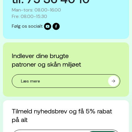
Man-tors: 08.00-16.00
Fre: 08.00-15:30
Følg os socialt
Indlever dine brugte
patroner og skån miljøet
Læs mere
Tilmeld nyhedsbrev og få 5% rabat
på alt