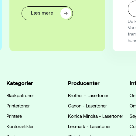
Læs mere
Du k
Vore
fram
han
Kategorier
Producenter
In
Blækpatroner
Brother - Lasertoner
Om
Printertoner
Canon - Lasertoner
Om
Printere
Konica Minolta - Lasertoner
Sø
Kontorartikler
Lexmark - Lasertoner
Coo