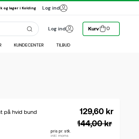
Log ind
 og lager i Kolding
0
Log ind
Kurv
R
KUNDECENTER
TILBUD
129,60 kr
ekst på hvid bund
144,00 kr
pris pr. stk.
inkl. moms