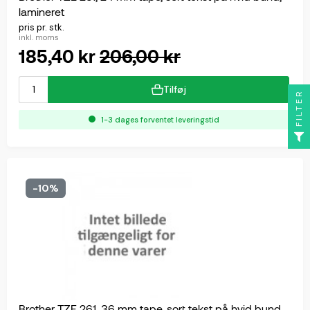
lamineret
pris pr. stk.
inkl. moms
185,40 kr
206,00 kr
Tilføj
FILTER
1-3 dages forventet leveringstid
-10%
Brother TZE 261, 36 mm tape, sort tekst på hvid bund,