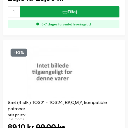
Tilføj
5-7 dages forventet leveringstid
-10%
Sæt (4 stk.) TO321 - TO324, BK,C,M,Y, kompatible
patroner
pris pr. stk.
inkl. moms
89,10 kr
99,00 kr