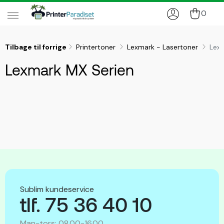
0
Tilbage til forrige
Printertoner
Lexmark - Lasertoner
Lex
Lexmark MX Serien
Sublim kundeservice
tlf. 75 36 40 10
Man-tors: 08.00-16.00