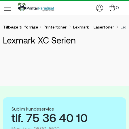
0
Tilbage til forrige
Printertoner
Lexmark - Lasertoner
Lexm
Lexmark XC Serien
Sublim kundeservice
tlf. 75 36 40 10
Man-tors: 08.00-16.00