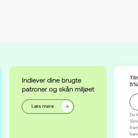
Til
Indlever dine brugte
5% 
patroner og skån miljøet
Læs mere
Du k
Vore
fram
han