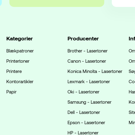
Kategorier
Producenter
In
Blækpatroner
Brother - Lasertoner
Om
Printertoner
Canon - Lasertoner
Om
Printere
Konica Minolta - Lasertoner
Sø
Kontorartikler
Lexmark - Lasertoner
Coo
Papir
Oki - Lasertoner
Ha
Samsung - Lasertoner
Ko
Dell - Lasertoner
Si
Epson - Lasertoner
Mi
HP - Lasertoner