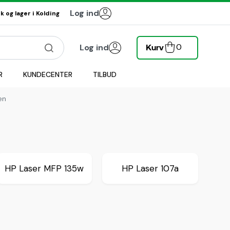
Log ind
 og lager i Kolding
0
Log ind
Kurv
R
KUNDECENTER
TILBUD
en
HP Laser MFP 135w
HP Laser 107a