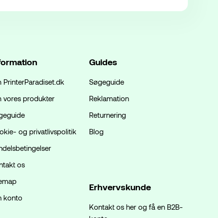
formation
Guides
 PrinterParadiset.dk
Søgeguide
 vores produkter
Reklamation
geguide
Returnering
kie- og privatlivspolitik
Blog
ndelsbetingelser
ntakt os
temap
Erhvervskunde
n konto
Kontakt os her og få en B2B-