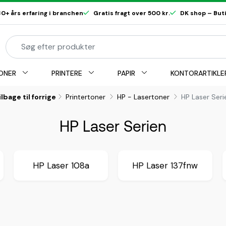
0+ års erfaring i branchen
Gratis fragt over 500 kr.
DK shop – Butik
ONER
PRINTERE
PAPIR
KONTORARTIKLE
ilbage til forrige
Printertoner
HP - Lasertoner
HP Laser Seri
HP Laser Serien
HP Laser 108a
HP Laser 137fnw