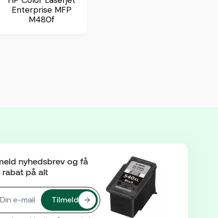
HP Color Laserjet
Enterprise MFP
M480f
meld nyhedsbrev og få
rabat på alt