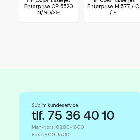
HP Color Laserjet
HP Color Laserjet
Enterprise CP 5520
Enterprise M 577 / C
N/ND/XH
/ F
Sublim kundeservice
tlf. 75 36 40 10
Man-tors: 08.00-16.00
Fre: 08.00-15:30