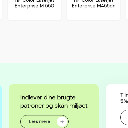
HP Color Laserjet
HP Color Laserjet
Enterprise M 550
Enterprise M455dn
Til
Indlever dine brugte
5% 
patroner og skån miljøet
Læs mere