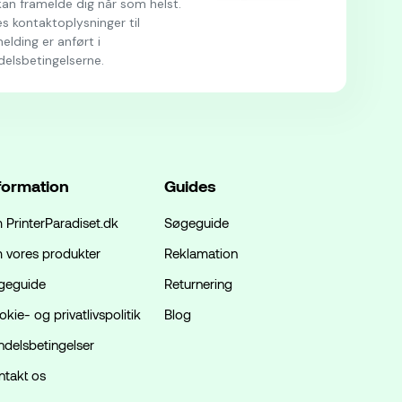
an framelde dig når som helst.
s kontaktoplysninger til
elding er anført i
delsbetingelserne.
formation
Guides
 PrinterParadiset.dk
Søgeguide
 vores produkter
Reklamation
geguide
Returnering
kie- og privatlivspolitik
Blog
ndelsbetingelser
ntakt os