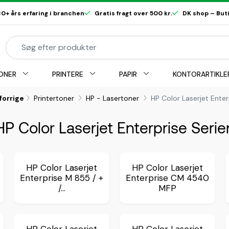
0+ års erfaring i branchen
Gratis fragt over 500 kr.
DK shop – Butik
ONER
PRINTERE
PAPIR
KONTORARTIKLE
 forrige
Printertoner
HP - Lasertoner
HP Color Laserjet Enter
HP Color Laserjet Enterprise Serie
HP Color Laserjet
HP Color Laserjet
Enterprise M 855 / +
Enterprise CM 4540
/...
MFP