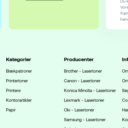
Du k
Vore
fram
han
Kategorier
Producenter
In
Blækpatroner
Brother - Lasertoner
Om
Printertoner
Canon - Lasertoner
Om
Printere
Konica Minolta - Lasertoner
Sø
Kontorartikler
Lexmark - Lasertoner
Coo
Papir
Oki - Lasertoner
Ha
Samsung - Lasertoner
Ko