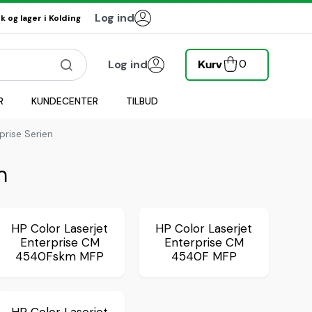
Log ind
 og lager i Kolding
0
Log ind
Kurv
R
KUNDECENTER
TILBUD
prise Serien
n
HP Color Laserjet
HP Color Laserjet
Enterprise CM
Enterprise CM
4540Fskm MFP
4540F MFP