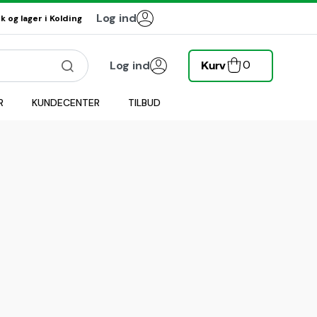
Log ind
 og lager i Kolding
0
Log ind
Kurv
R
KUNDECENTER
TILBUD