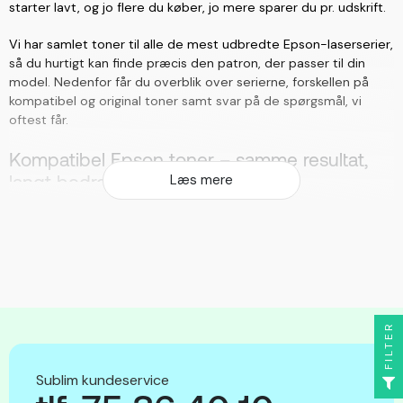
starter lavt, og jo flere du køber, jo mere sparer du pr. udskrift.
Vi har samlet toner til alle de mest udbredte Epson-laserserier,
så du hurtigt kan finde præcis den patron, der passer til din
model. Nedenfor får du overblik over serierne, forskellen på
kompatibel og original toner samt svar på de spørgsmål, vi
oftest får.
Kompatibel Epson toner – samme resultat,
langt bedre pris
Læs mere
Når du køber toner til din Epson, har du to muligheder: original
toner fra Epson eller kompatibel toner fra en uafhængig
producent. For langt de fleste er den kompatible løsning det
klart smarteste valg. Den er fremstillet til at leve op til samme
specifikationer som originalen – samme sidekapacitet, samme
sværtning og samme skarpe streg – men uden det pristillæg,
FILTER
du betaler for mærkenavnet.
Vi anbefaler kompatibel toner som standard, fordi du i praksis
Sublim kundeservice
får det samme på papiret. Tekst bliver sort og knivskarp, grafik