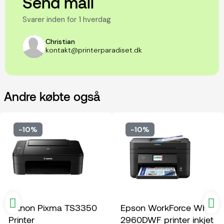
Send mail
Svarer inden for 1 hverdag
Christian
kontakt@printerparadiset.dk
Andre købte også
-10%
-10%
Canon Pixma TS3350
Epson WorkForce WF-
Printer
2960DWF printer inkjet