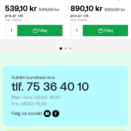
multifunktion
539,10 kr
890,10 kr
599,00 kr
989,00 kr
pris pr. stk.
pris pr. stk.
inkl. moms
inkl. moms
Tilføj
Tilføj
Sublim kundeservice
tlf. 75 36 40 10
Man-tors: 08.00-16.00
Fre: 08.00-15:30
Følg os socialt