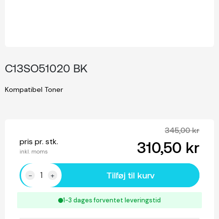
C13SO51020 BK
Kompatibel Toner
345,00 kr
pris pr. stk.
310,50 kr
inkl. moms
Tilføj til kurv
-
+
1-3 dages forventet leveringstid