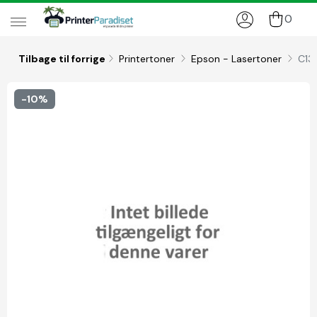
0
Tilbage til forrige
Printertoner
Epson - Lasertoner
C13
-10%