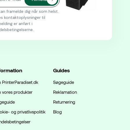
an framelde dig når som helst.
s kontaktoplysninger til
elding er anført i
delsbetingelserne.
formation
Guides
 PrinterParadiset.dk
Søgeguide
 vores produkter
Reklamation
geguide
Returnering
kie- og privatlivspolitik
Blog
ndelsbetingelser