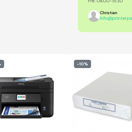
Fre: 08.00-15:30
Christian
info@printerpa
%
-10%