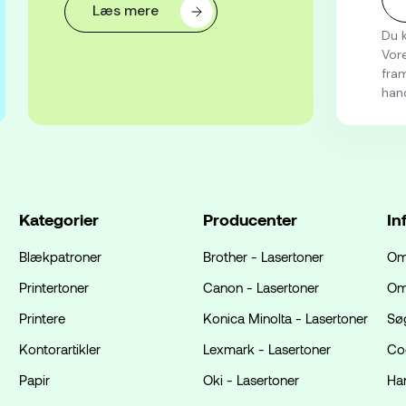
Læs mere
Du k
Vore
fram
han
Kategorier
Producenter
In
Blækpatroner
Brother - Lasertoner
Om
Printertoner
Canon - Lasertoner
Om
Printere
Konica Minolta - Lasertoner
Sø
Kontorartikler
Lexmark - Lasertoner
Coo
Papir
Oki - Lasertoner
Ha