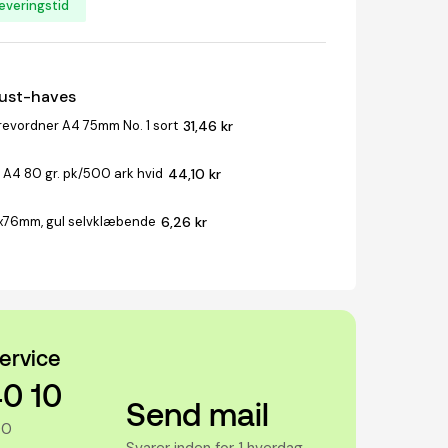
everingstid
must-haves
revordner A4 75mm No. 1 sort
31,46 kr
 A4 80 gr. pk/500 ark hvid
44,10 kr
x76mm, gul selvklæbende
6,26 kr
ervice
40 10
Send mail
00
Svarer inden for 1 hverdag