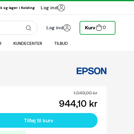
Log ind
 og lager i Kolding
0
Log ind
Kurv
R
KUNDECENTER
TILBUD
1.049,00 kr
944,10 kr
Tilføj til kurv