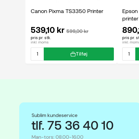
Canon Pixma TS3350 Printer
Epson
printer
539,10 kr
890,
599,00 kr
pris pr. stk.
pris pr. s
inkl. moms
inkl. mom
Tilføj
Sublim kundeservice
tlf. 75 36 40 10
Man-tors: 08.00-16.00