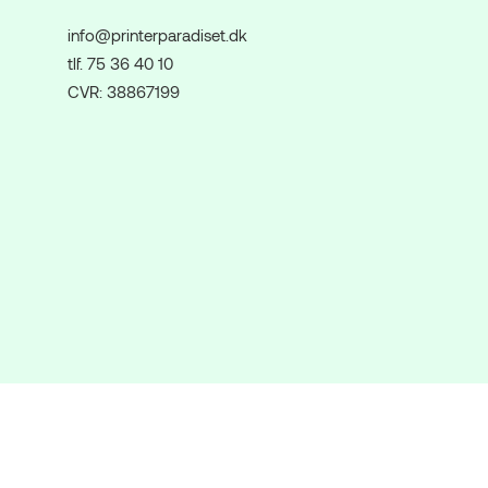
info@printerparadiset.dk
tlf. 75 36 40 10
CVR: 38867199