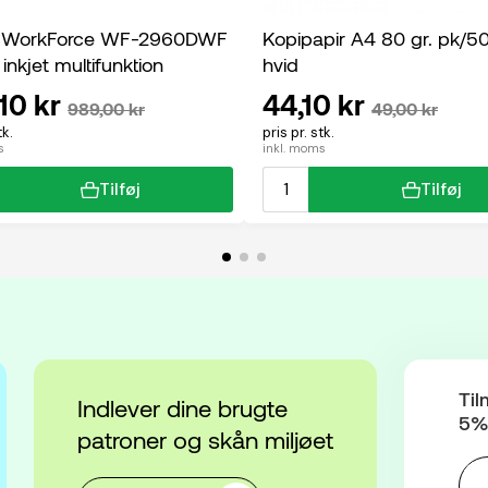
 WorkForce WF-2960DWF
Kopipapir A4 80 gr. pk/5
 inkjet multifunktion
hvid
10 kr
44,10 kr
989,00 kr
49,00 kr
tk.
pris pr. stk.
s
inkl. moms
Tilføj
Tilføj
Til
Indlever dine brugte
5% 
patroner og skån miljøet