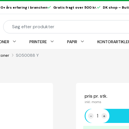
0+ års erfaring i branchen
Gratis fragt over 500 kr.
DK shop – Butik
ONER
PRINTERE
PAPIR
KONTORARTIKLE
toner
SO50088 Y
pris pr. stk.
inkl. moms
-
+