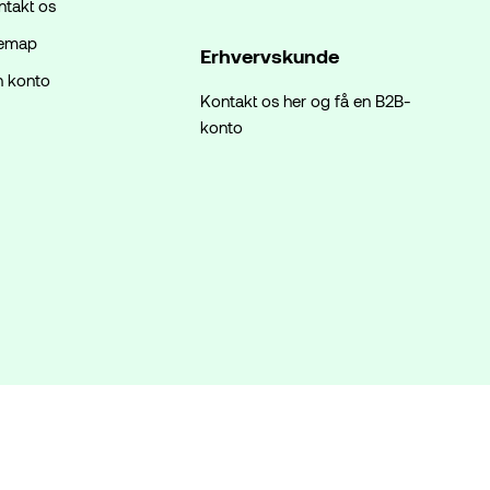
ntakt os
temap
Erhvervskunde
n konto
Kontakt os her og få en B2B-
konto