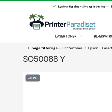
Lynhurtig dag-til-dag levering
3
LASERTONER
BLÆKPATR
Tilbage til forrige
Printertoner
Epson - Laser
SO50088 Y
-10%