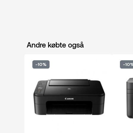
Andre købte også
-10%
-10