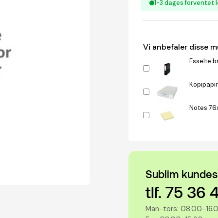
1-3 dages forventet l
Vi anbefaler disse 
Esselte b
Kopipapir
Notes 76
Sublim kundes
tlf. 75 36 
Man-tors: 08.00-16.