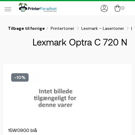
0
Tilbage til forrige
Printertoner
Lexmark - Lasertoner
L
Lexmark Optra C 720 N
-10%
15W0900 blå