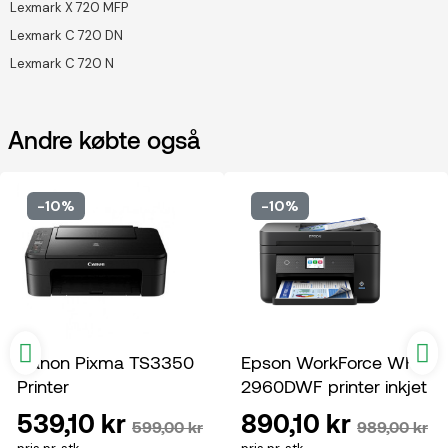
Lexmark X 720 MFP
Lexmark C 720 DN
Lexmark C 720 N
Andre købte også
-10%
-10%
Canon Pixma TS3350
Epson WorkForce WF-
Printer
2960DWF printer inkjet
multifunktion
539,10 kr
890,10 kr
599,00 kr
989,00 kr