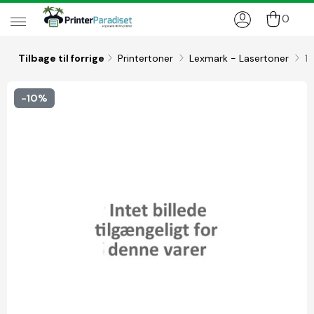
0
Tilbage til forrige
Printertoner
Lexmark - Lasertoner
1
-10%