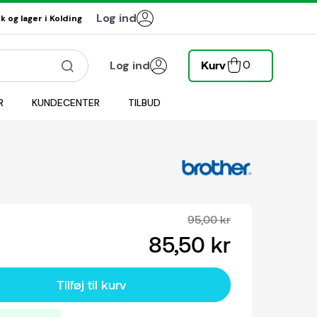
Log ind
 og lager i Kolding
0
Log ind
Kurv
R
KUNDECENTER
TILBUD
95,00 kr
85,50 kr
Tilføj til kurv