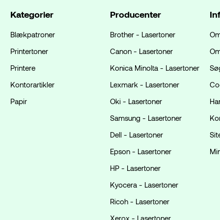
Kategorier
Producenter
In
Blækpatroner
Brother - Lasertoner
Om
Printertoner
Canon - Lasertoner
Om
Printere
Konica Minolta - Lasertoner
Sø
Kontorartikler
Lexmark - Lasertoner
Coo
Papir
Oki - Lasertoner
Ha
Samsung - Lasertoner
Ko
Dell - Lasertoner
Si
Epson - Lasertoner
Mi
HP - Lasertoner
Kyocera - Lasertoner
Ricoh - Lasertoner
Xerox - Lasertoner