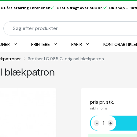
0+ års erfaring i branchen
Gratis fragt over 500 kr.
DK shop – Butik
ONER
PRINTERE
PAPIR
KONTORARTIKLE
lækpatroner
Brother LC 985 C, original blækpatron
al blækpatron
pris pr. stk.
inkl. moms
-
+