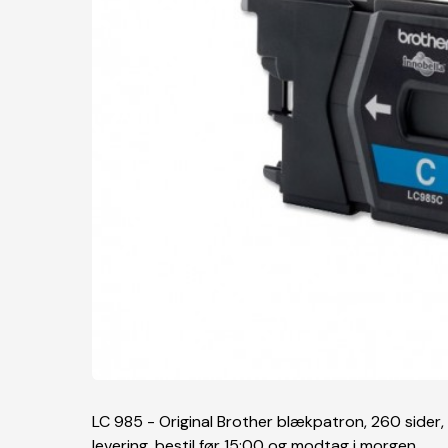
LC 985 - Original Brother blækpatron, 260 sider,
levering, bestil før 15:00 og modtag i morgen.