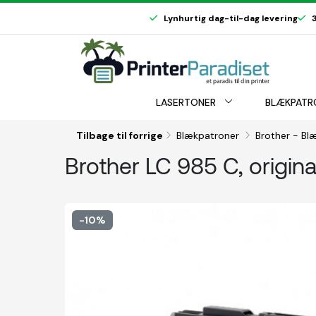
Lynhurtig dag-til-dag levering
3
LASERTONER
BLÆKPATR
Tilbage til forrige
Blækpatroner
Brother - B
Brother LC 985 C, origin
-10%