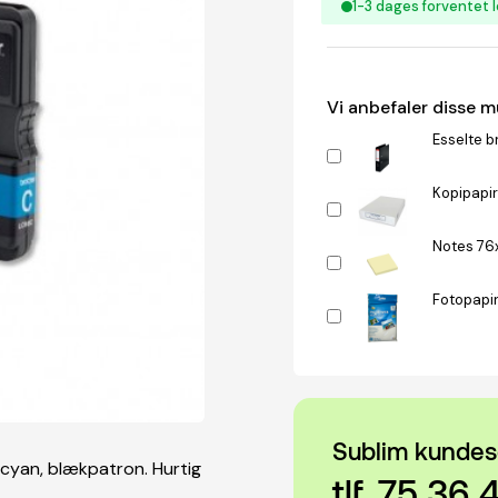
1-3 dages forventet l
Vi anbefaler disse 
Esselte b
Kopipapir
Notes 76
Fotopapir
Sublim kundes
 cyan, blækpatron. Hurtig
tlf. 75 36 