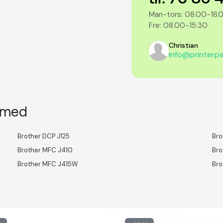
Man-tors: 08.00-16.
Fre: 08.00-15:30
Christian
info@printerpa
l med
Brother DCP J125
Bro
Brother MFC J410
Bro
Brother MFC J415W
Bro