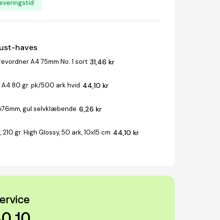
everingstid
must-haves
revordner A4 75mm No. 1 sort
31,46 kr
 A4 80 gr. pk/500 ark hvid
44,10 kr
x76mm, gul selvklæbende
6,26 kr
, 210 gr. High Glossy, 50 ark, 10x15 cm
44,10 kr
ervice
40 10