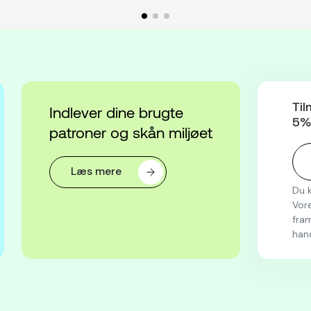
Til
Indlever dine brugte
5% 
patroner og skån miljøet
Læs mere
Du k
Vore
fram
han