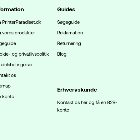
formation
Guides
 PrinterParadiset.dk
Søgeguide
 vores produkter
Reklamation
geguide
Returnering
kie- og privatlivspolitik
Blog
ndelsbetingelser
ntakt os
temap
Erhvervskunde
n konto
Kontakt os her og få en B2B-
konto