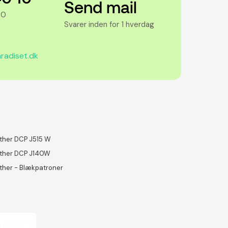
Send mail
00
Svarer inden for 1 hverdag
radiset.dk
ther DCP J515 W
ther DCP J140W
ther - Blækpatroner