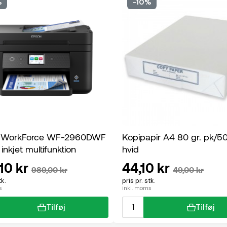
%
-10%
 WorkForce WF-2960DWF
Kopipapir A4 80 gr. pk/5
 inkjet multifunktion
hvid
10 kr
44,10 kr
989,00 kr
49,00 kr
tk.
pris pr. stk.
s
inkl. moms
Tilføj
Tilføj