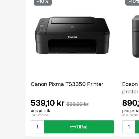
-10%
-10
Canon Pixma TS3350 Printer
Epson
printer
539,10 kr
890,
599,00 kr
pris pr. stk.
pris pr. s
inkl. moms
inkl. mom
Tilføj