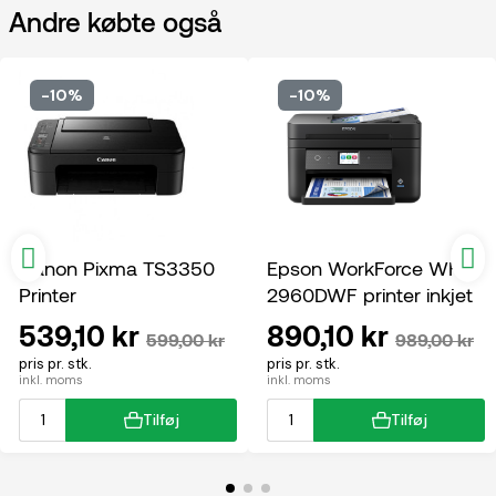
Andre købte også
-10%
-10%
Canon Pixma TS3350
Epson WorkForce WF-
Printer
2960DWF printer inkjet
multifunktion
539,10 kr
890,10 kr
599,00 kr
989,00 kr
pris pr. stk.
pris pr. stk.
inkl. moms
inkl. moms
Tilføj
Tilføj