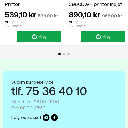
Printer
2960DWF printer inkjet
multifunktion
539,10 kr
890,10 kr
599,00 kr
989,00 kr
pris pr. stk.
pris pr. stk.
inkl. moms
inkl. moms
Tilføj
Tilføj
Sublim kundeservice
tlf. 75 36 40 10
Man-tors: 08.00-16.00
Fre: 08.00-15:30
Følg os socialt