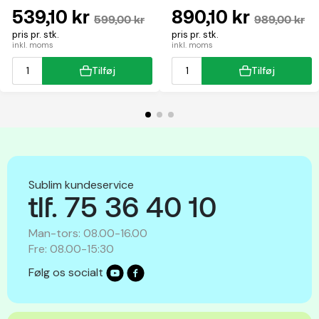
multifunktion
539,10 kr
890,10 kr
599,00 kr
989,00 kr
pris pr. stk.
pris pr. stk.
inkl. moms
inkl. moms
Tilføj
Tilføj
Sublim kundeservice
tlf. 75 36 40 10
Man-tors: 08.00-16.00
Fre: 08.00-15:30
Følg os socialt