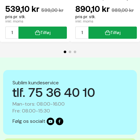
multifunktion
539,10 kr
890,10 kr
599,00 kr
989,00 kr
pris pr. stk.
pris pr. stk.
inkl. moms
inkl. moms
Tilføj
Tilføj
Sublim kundeservice
tlf. 75 36 40 10
Man-tors: 08.00-16.00
Fre: 08.00-15:30
Følg os socialt