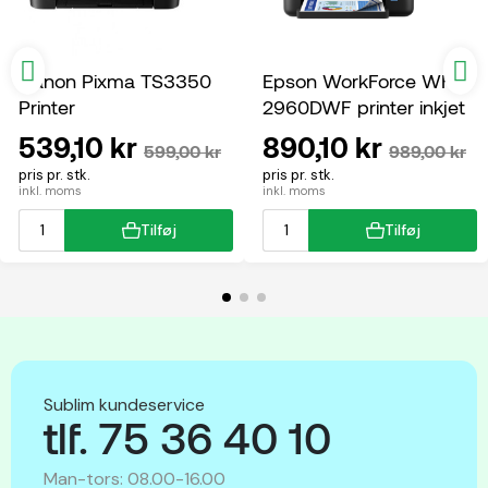
Canon Pixma TS3350
Epson WorkForce WF-
Printer
2960DWF printer inkjet
multifunktion
539,10 kr
890,10 kr
599,00 kr
989,00 kr
pris pr. stk.
pris pr. stk.
inkl. moms
inkl. moms
Tilføj
Tilføj
Sublim kundeservice
tlf. 75 36 40 10
Man-tors: 08.00-16.00