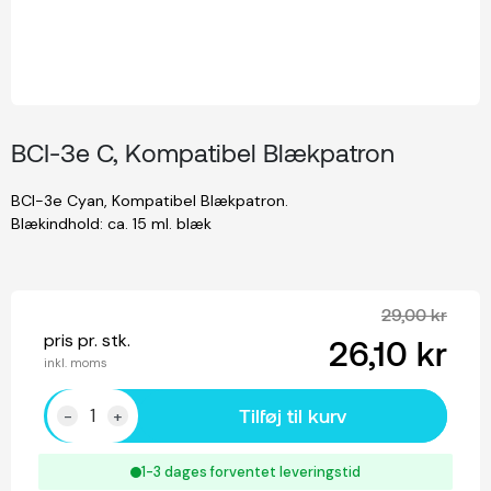
BCI-3e C, Kompatibel Blækpatron
BCI-3e Cyan, Kompatibel Blækpatron.
Blækindhold: ca. 15 ml. blæk
29,00 kr
pris pr. stk.
26,10 kr
inkl. moms
Tilføj til kurv
-
+
1-3 dages forventet leveringstid