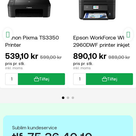
Canon Pixma TS3350
Epson WorkForce WF-
Printer
2960DWF printer inkjet
multifunktion
539,10 kr
890,10 kr
599,00 kr
989,00 kr
pris pr. stk.
pris pr. stk.
inkl. moms
inkl. moms
Tilføj
Tilføj
Sublim kundeservice