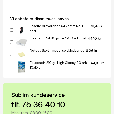
Vi anbefaler disse must-haves
Esselte brevordner A4 75mm No. 1
31,46 kr
sort
Kopipapir A4 80 gr. pk/500 ark hvid
44,10 kr
Notes 76x76mm, gul selvklæbende
6,26 kr
Fotopapir, 210 gr. High Glossy, 50 ark,
44,10 kr
10x15 cm
Sublim kundeservice
tlf. 75 36 40 10
Man-tors: 08.00-16.00