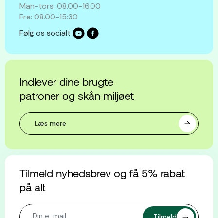
Man-tors: 08.00-16.00
Fre: 08.00-15:30
Følg os socialt
Indlever dine brugte
patroner og skån miljøet
Læs mere
Tilmeld nyhedsbrev og få 5% rabat
på alt