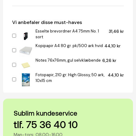
Vi anbefaler disse must-haves
Esselte brevordner A4 75mm No. 1
31,46 kr
sort
Kopipapir A4 80 gr. pk/500 ark hvid
44,10 kr
Notes 76x76mm, gul selvklæbende
6,26 kr
Fotopapir, 210 gr. High Glossy, 50 ark,
44,10 kr
10x15 cm
Sublim kundeservice
tlf. 75 36 40 10
Man-tors: 08.00-16.00