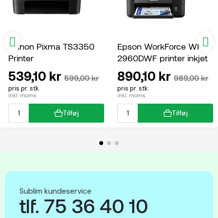
Canon Pixma TS3350
Epson WorkForce WF-
Printer
2960DWF printer inkjet
multifunktion
539,10 kr
890,10 kr
599,00 kr
989,00 kr
pris pr. stk.
pris pr. stk.
inkl. moms
inkl. moms
Tilføj
Tilføj
Sublim kundeservice
tlf. 75 36 40 10