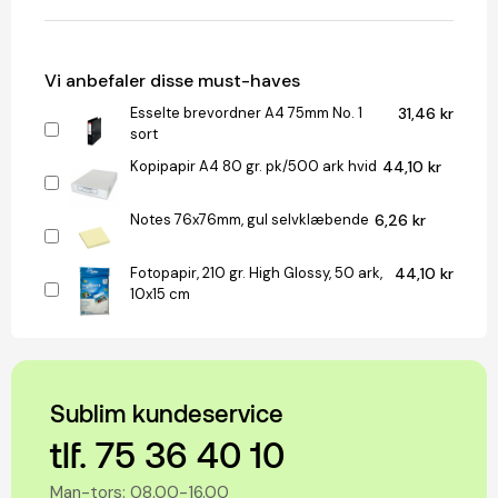
Vi anbefaler disse must-haves
Esselte brevordner A4 75mm No. 1
31,46 kr
sort
Kopipapir A4 80 gr. pk/500 ark hvid
44,10 kr
Notes 76x76mm, gul selvklæbende
6,26 kr
Fotopapir, 210 gr. High Glossy, 50 ark,
44,10 kr
10x15 cm
Sublim kundeservice
tlf. 75 36 40 10
Man-tors: 08.00-16.00