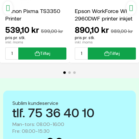
Canon Pixma TS3350
Epson WorkForce WF-
Printer
2960DWF printer inkjet
multifunktion
539,10 kr
890,10 kr
599,00 kr
989,00 kr
pris pr. stk.
pris pr. stk.
inkl. moms
inkl. moms
Tilføj
Tilføj
Sublim kundeservice
tlf. 75 36 40 10
Man-tors: 08.00-16.00
Fre: 08.00-15:30