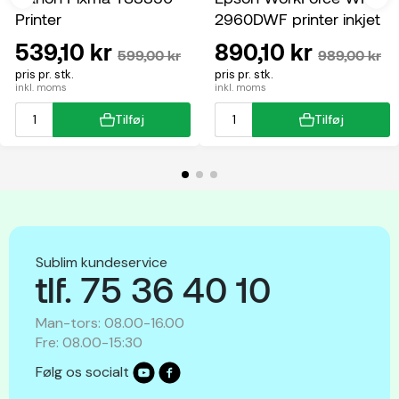
Printer
2960DWF printer inkjet
multifunktion
539,10 kr
890,10 kr
599,00 kr
989,00 kr
pris pr. stk.
pris pr. stk.
inkl. moms
inkl. moms
Tilføj
Tilføj
Sublim kundeservice
tlf. 75 36 40 10
Man-tors: 08.00-16.00
Fre: 08.00-15:30
Følg os socialt