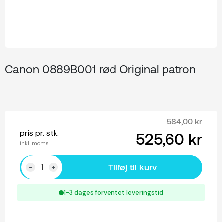
Canon 0889B001 rød Original patron
584,00 kr
pris pr. stk.
525,60 kr
inkl. moms
Tilføj til kurv
-
+
1-3 dages forventet leveringstid