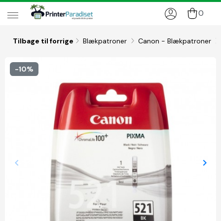
0
Tilbage til forrige
Blækpatroner
Canon - Blækpatroner
-10%
keyboard_arrow_left
keyboard_arrow_right
Forrige
Næs