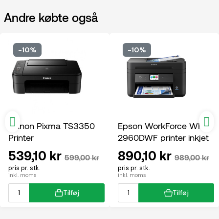
Andre købte også
-10%
-10%
Canon Pixma TS3350
Epson WorkForce WF-
Printer
2960DWF printer inkjet
multifunktion
539,10 kr
890,10 kr
599,00 kr
989,00 kr
pris pr. stk.
pris pr. stk.
inkl. moms
inkl. moms
Tilføj
Tilføj