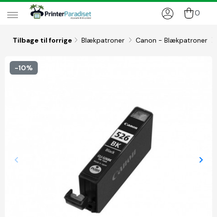
0
Tilbage til forrige
Blækpatroner
Canon - Blækpatroner
-10%
keyboard_arrow_left
keyboard_arrow_right
Forrige
Næs