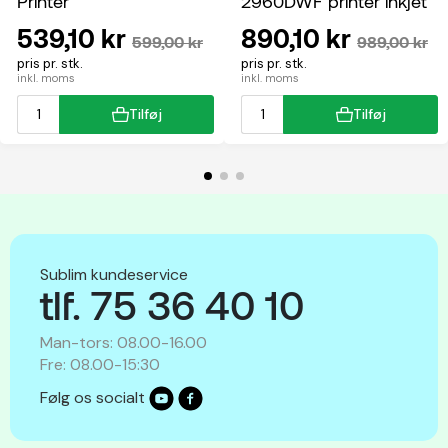
Printer
2960DWF printer inkjet
multifunktion
539,10 kr
890,10 kr
599,00 kr
989,00 kr
pris pr. stk.
pris pr. stk.
inkl. moms
inkl. moms
Tilføj
Tilføj
Sublim kundeservice
tlf. 75 36 40 10
Man-tors: 08.00-16.00
Fre: 08.00-15:30
Følg os socialt