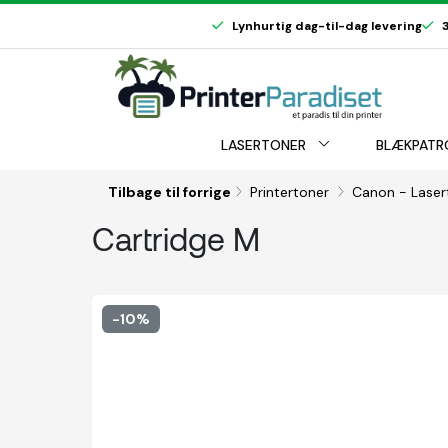
Lynhurtig dag-til-dag levering
3
LASERTONER
BLÆKPATR
Tilbage til forrige
Printertoner
Canon - Lase
Cartridge M
-10%