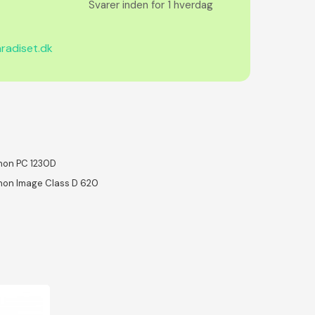
Svarer inden for 1 hverdag
radiset.dk
on PC 1230D
on Image Class D 620