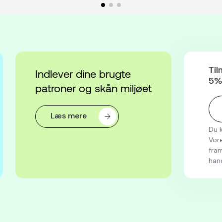
Til
Indlever dine brugte
5% 
patroner og skån miljøet
Læs mere
Du k
Vore
fram
han