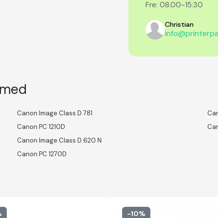
Fre: 08.00-15:30
Christian
info@printerpa
l med
Canon Image Class D 781
Can
Canon PC 1210D
Can
Canon Image Class D 620 N
Canon PC 1270D
%
-10%