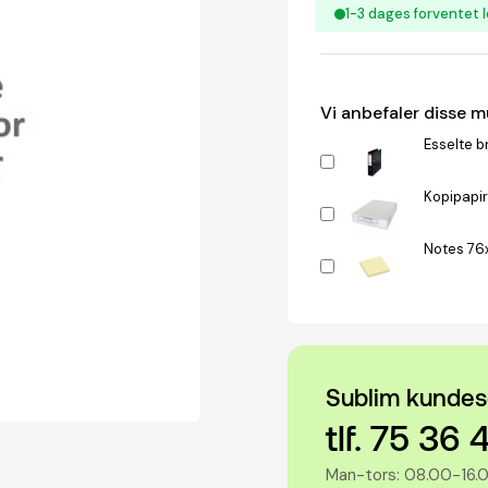
1-3 dages forventet l
Vi anbefaler disse 
Esselte b
Kopipapir
Notes 76
Sublim kundes
tlf. 75 36 
Man-tors: 08.00-16.