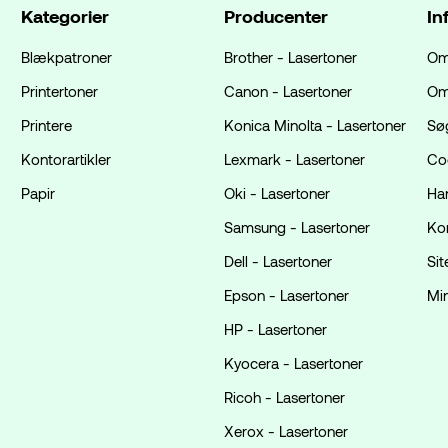
Kategorier
Producenter
In
Blækpatroner
Brother - Lasertoner
Om
Printertoner
Canon - Lasertoner
Om
Printere
Konica Minolta - Lasertoner
Sø
Kontorartikler
Lexmark - Lasertoner
Coo
Papir
Oki - Lasertoner
Ha
Samsung - Lasertoner
Ko
Dell - Lasertoner
Si
Epson - Lasertoner
Mi
HP - Lasertoner
Kyocera - Lasertoner
Ricoh - Lasertoner
Xerox - Lasertoner