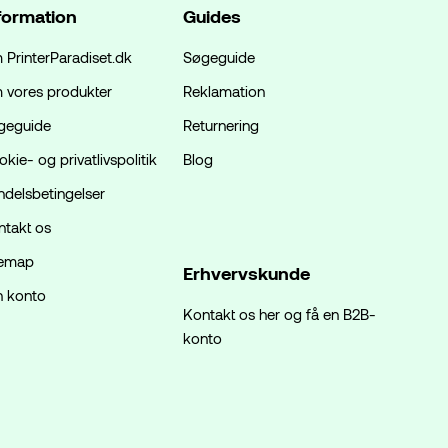
formation
Guides
 PrinterParadiset.dk
Søgeguide
 vores produkter
Reklamation
geguide
Returnering
kie- og privatlivspolitik
Blog
ndelsbetingelser
ntakt os
temap
Erhvervskunde
n konto
Kontakt os her og få en B2B-
konto