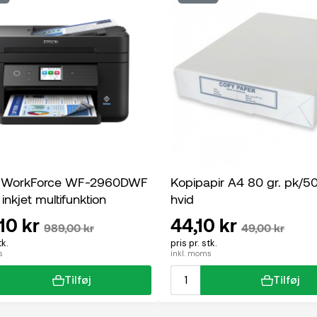
 WorkForce WF-2960DWF
Kopipapir A4 80 gr. pk/5
 inkjet multifunktion
hvid
10 kr
44,10 kr
989,00 kr
49,00 kr
tk.
pris pr. stk.
s
inkl. moms
Tilføj
Tilføj