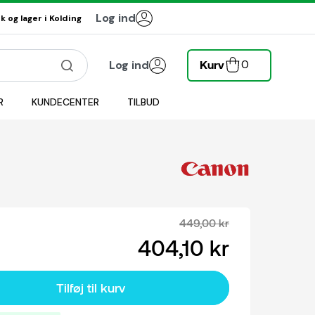
Log ind
 og lager i Kolding
0
Log ind
Kurv
R
KUNDECENTER
TILBUD
449,00 kr
404,10 kr
Tilføj til kurv