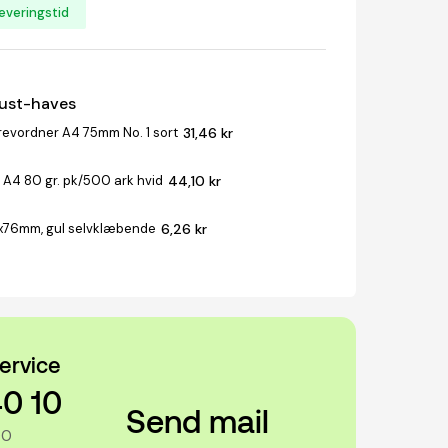
everingstid
must-haves
revordner A4 75mm No. 1 sort
31,46 kr
 A4 80 gr. pk/500 ark hvid
44,10 kr
x76mm, gul selvklæbende
6,26 kr
ervice
40 10
Send mail
00