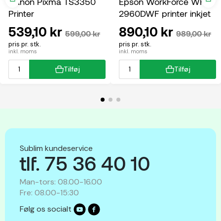
Canon Pixma TS3350
Epson WorkForce WF-
Printer
2960DWF printer inkjet
multifunktion
539,10 kr
890,10 kr
599,00 kr
989,00 kr
pris pr. stk.
pris pr. stk.
inkl. moms
inkl. moms
Tilføj
Tilføj
Sublim kundeservice
tlf. 75 36 40 10
Man-tors: 08.00-16.00
Fre: 08.00-15:30
Følg os socialt