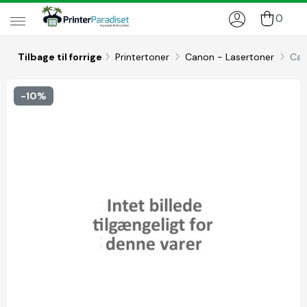
0
Tilbage til forrige
Printertoner
Canon - Lasertoner
Can
-10%