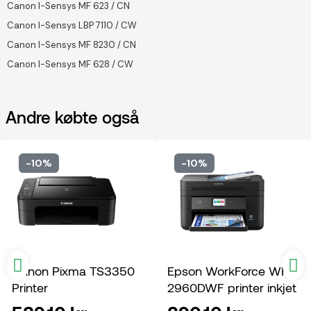
Canon I-Sensys MF 623 / CN
Canon I-Sensys LBP 7110 / CW
Canon I-Sensys MF 8230 / CN
Canon I-Sensys MF 628 / CW
Andre købte også
-10%
-10%
Canon Pixma TS3350
Epson WorkForce WF-
Printer
2960DWF printer inkjet
multifunktion