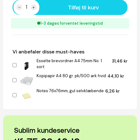
Tilføj til kurv
-
+
1-3 dages forventet leveringstid
Vi anbefaler disse must-haves
Esselte brevordner A4 75mm No. 1
31,46 kr
sort
Kopipapir A4 80 gr. pk/500 ark hvid
44,10 kr
Notes 76x76mm, gul selvklæbende
6,26 kr
Sublim kundeservice