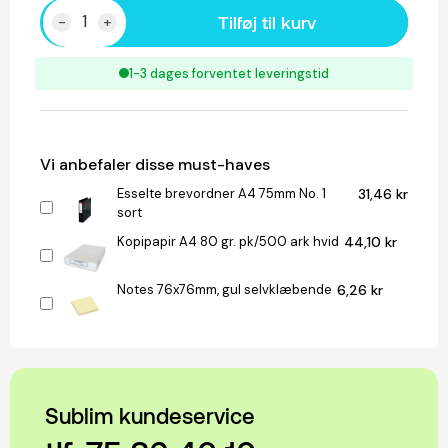
Tilføj til kurv
-
+
1-3 dages forventet leveringstid
Vi anbefaler disse must-haves
Esselte brevordner A4 75mm No. 1
31,46 kr
sort
Kopipapir A4 80 gr. pk/500 ark hvid
44,10 kr
Notes 76x76mm, gul selvklæbende
6,26 kr
Sublim kundeservice