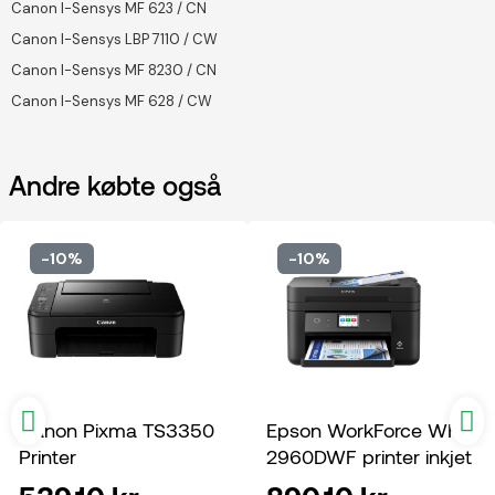
Canon I-Sensys MF 623 / CN
Canon I-Sensys LBP 7110 / CW
Canon I-Sensys MF 8230 / CN
Canon I-Sensys MF 628 / CW
Andre købte også
-10%
-10%
Canon Pixma TS3350
Epson WorkForce WF-
Printer
2960DWF printer inkjet
multifunktion