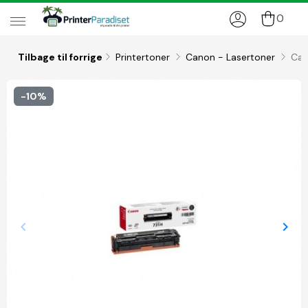
0
Tilbage til forrige
Printertoner
Canon - Lasertoner
Can
-10%
keyboard_arrow_left
keyboard_arrow_right
Forrige
Næs