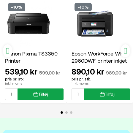
-10%
-10%
Canon Pixma TS3350
Epson WorkForce WF-
Printer
2960DWF printer inkjet
multifunktion
539,10 kr
890,10 kr
599,00 kr
989,00 kr
pris pr. stk.
pris pr. stk.
inkl. moms
inkl. moms
Tilføj
Tilføj