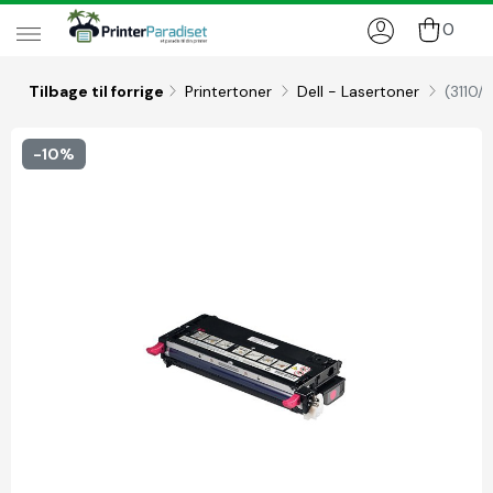
0
Tilbage til forrige
Printertoner
Dell - Lasertoner
(3110/
-10%