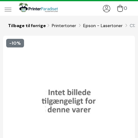
0
Tilbage til forrige
Printertoner
Epson - Lasertoner
C13
-10%