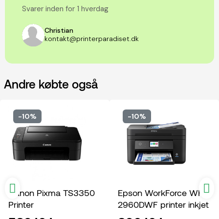
Svarer inden for 1 hverdag
Christian
kontakt@printerparadiset.dk
Andre købte også
-10%
-10%
Canon Pixma TS3350
Epson WorkForce WF-
Printer
2960DWF printer inkjet
multifunktion