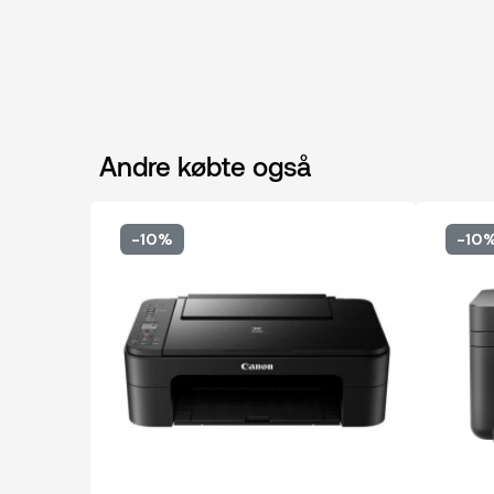
Andre købte også
-10%
-10