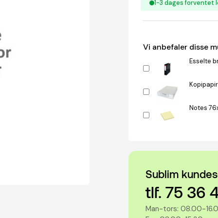
1-3 dages forventet l
Vi anbefaler disse 
Esselte b
Kopipapir
Notes 76
Sublim kundes
tlf. 75 36 
Man-tors: 08.00-16.