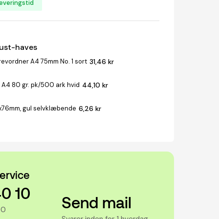
everingstid
must-haves
revordner A4 75mm No. 1 sort
31,46 kr
 A4 80 gr. pk/500 ark hvid
44,10 kr
x76mm, gul selvklæbende
6,26 kr
ervice
40 10
Send mail
00
Svarer inden for 1 hverdag