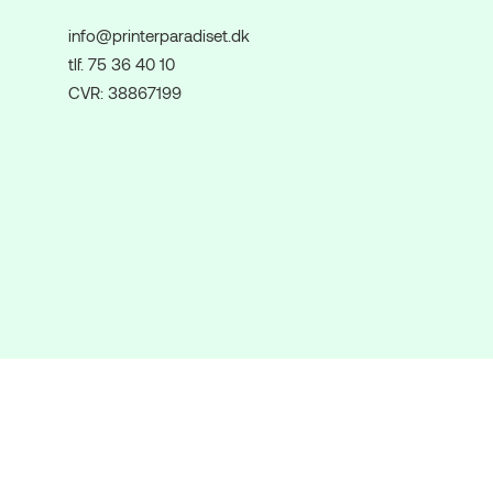
info@printerparadiset.dk
tlf. 75 36 40 10
CVR: 38867199