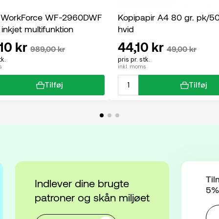
 WorkForce WF-2960DWF
Kopipapir A4 80 gr. pk/5
 inkjet multifunktion
hvid
10 kr
44,10 kr
989,00 kr
49,00 kr
tk.
pris pr. stk.
s
inkl. moms
Tilføj
Tilføj
Til
Indlever dine brugte
5% 
patroner og skån miljøet