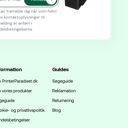
an framelde dig når som helst.
s kontaktoplysninger til
elding er anført i
delsbetingelserne.
formation
Guides
 PrinterParadiset.dk
Søgeguide
 vores produkter
Reklamation
geguide
Returnering
kie- og privatlivspolitik
Blog
ndelsbetingelser