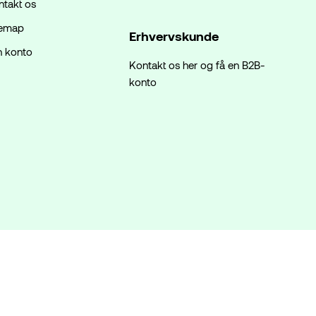
ntakt os
temap
Erhvervskunde
n konto
Kontakt os her og få en B2B-
konto