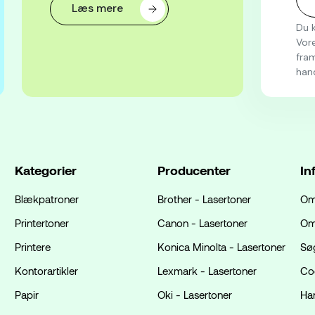
Læs mere
Du k
Vore
fram
han
Kategorier
Producenter
In
Blækpatroner
Brother - Lasertoner
Om
Printertoner
Canon - Lasertoner
Om
Printere
Konica Minolta - Lasertoner
Sø
Kontorartikler
Lexmark - Lasertoner
Coo
Papir
Oki - Lasertoner
Ha