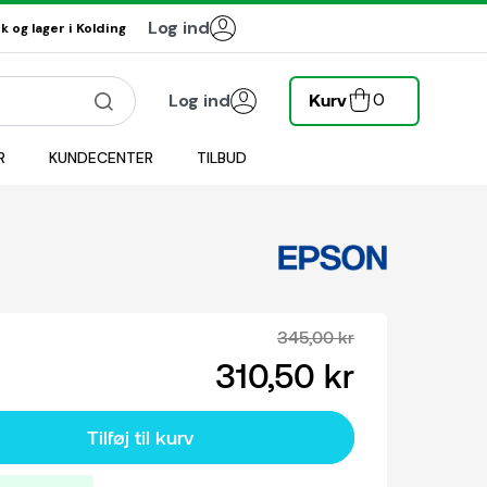
Log ind
 og lager i Kolding
0
Log ind
Kurv
R
KUNDECENTER
TILBUD
345,00 kr
310,50 kr
Tilføj til kurv