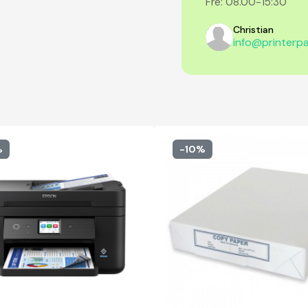
Fre: 08.00-15:30
Christian
info@printerpa
%
-10%