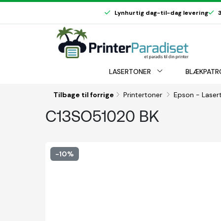
Lynhurtig dag-til-dag levering
3
LASERTONER
BLÆKPATR
Tilbage til forrige
Printertoner
Epson - Laser
C13SO51020 BK
-10%