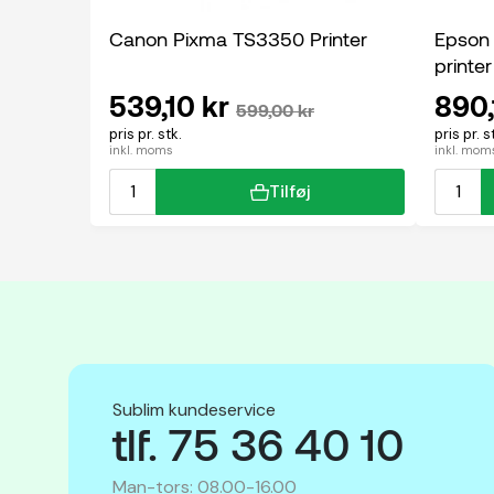
Canon Pixma TS3350 Printer
Epson
printer
539,10 kr
890,
599,00 kr
pris pr. stk.
pris pr. s
inkl. moms
inkl. mom
Tilføj
Sublim kundeservice
tlf. 75 36 40 10
Man-tors: 08.00-16.00