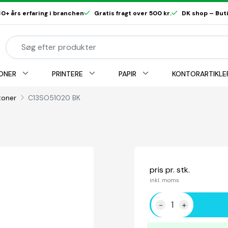
0+ års erfaring i branchen
Gratis fragt over 500 kr.
DK shop – Butik
ONER
PRINTERE
PAPIR
KONTORARTIKLE
toner
C13SO51020 BK
pris pr. stk.
inkl. moms
-
+