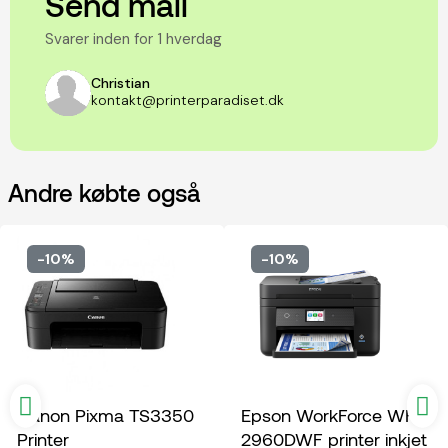
Send mail
Svarer inden for 1 hverdag
Christian
kontakt@printerparadiset.dk
Andre købte også
-10%
-10%
Canon Pixma TS3350
Epson WorkForce WF-
Printer
2960DWF printer inkjet