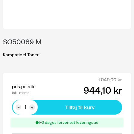
SO50089 M
Kompatibel Toner
1.049,00 kr
pris pr. stk.
944,10 kr
inkl. moms
Tilføj til kurv
-
+
1-3 dages forventet leveringstid