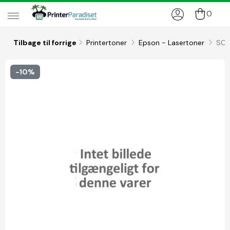
0
Tilbage til forrige
Printertoner
Epson - Lasertoner
SO
-10%