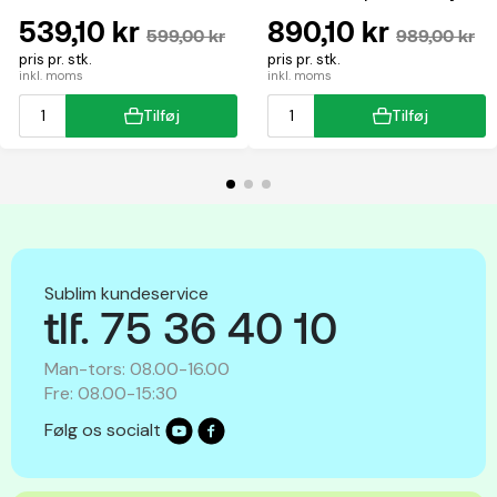
multifunktion
539,10 kr
890,10 kr
599,00 kr
989,00 kr
pris pr. stk.
pris pr. stk.
inkl. moms
inkl. moms
Tilføj
Tilføj
Sublim kundeservice
tlf. 75 36 40 10
Man-tors: 08.00-16.00
Fre: 08.00-15:30
Følg os socialt