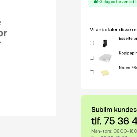
1-3 dages forventet l
Vi anbefaler disse 
Esselte b
Kopipapir
Notes 76
Sublim kundes
tlf. 75 36 
Man-tors: 08.00-16.