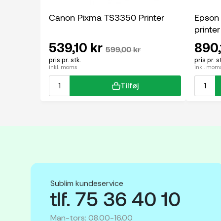
Canon Pixma TS3350 Printer
Epson
printer
539,10 kr
890,
599,00 kr
pris pr. stk.
pris pr. s
inkl. moms
inkl. mom
Tilføj
Sublim kundeservice
tlf. 75 36 40 10
Man-tors: 08.00-16.00