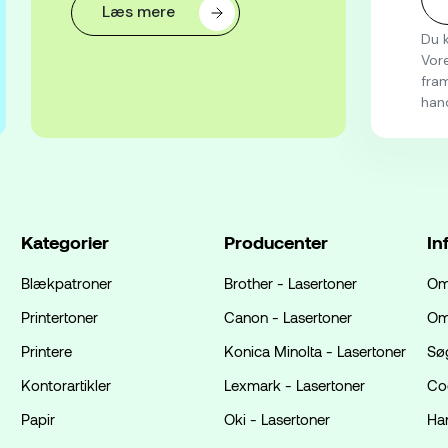
Læs mere
Du k
Vore
fram
han
Kategorier
Producenter
In
Blækpatroner
Brother - Lasertoner
Om
Printertoner
Canon - Lasertoner
Om
Printere
Konica Minolta - Lasertoner
Sø
Kontorartikler
Lexmark - Lasertoner
Coo
Papir
Oki - Lasertoner
Ha