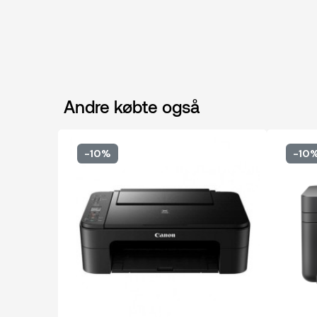
Andre købte også
-10%
-10