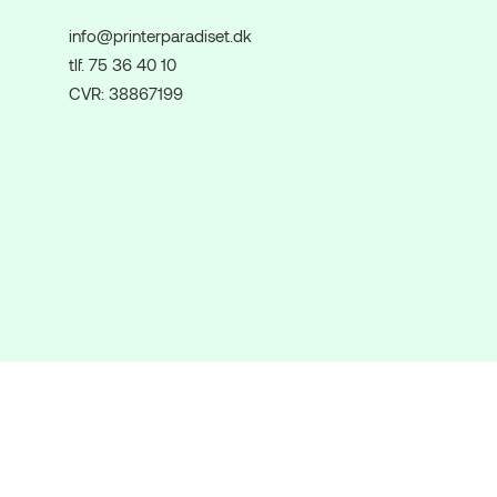
info@printerparadiset.dk
tlf. 75 36 40 10
CVR: 38867199