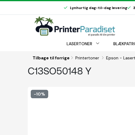
Lynhurtig dag-til-dag levering
3
LASERTONER
BLÆKPATR
Tilbage til forrige
Printertoner
Epson - Laser
C13SO50148 Y
-10%