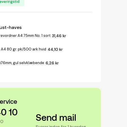
everingstid
must-haves
revordner A4 75mm No. 1 sort
31,46 kr
 A4 80 gr. pk/500 ark hvid
44,10 kr
x76mm, gul selvklæbende
6,26 kr
ervice
40 10
Send mail
00
Svarer inden for 1 hverdag