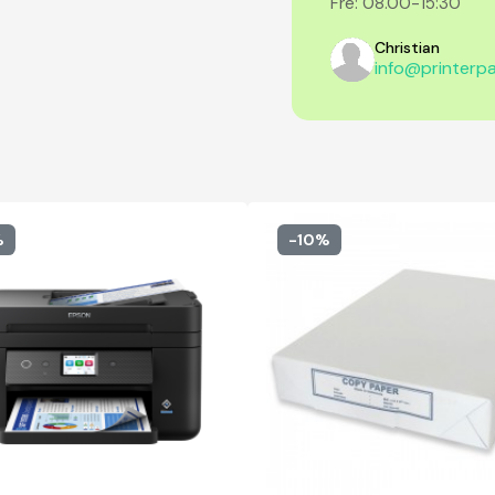
Fre: 08.00-15:30
Christian
info@printerpa
%
-10%