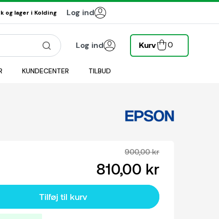
Log ind
 og lager i Kolding
0
Log ind
Kurv
R
KUNDECENTER
TILBUD
900,00 kr
810,00 kr
Tilføj til kurv