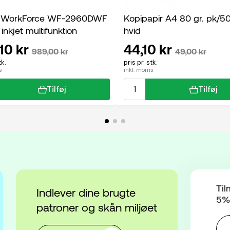
 WorkForce WF-2960DWF
Kopipapir A4 80 gr. pk/5
 inkjet multifunktion
hvid
10 kr
44,10 kr
989,00 kr
49,00 kr
tk.
pris pr. stk.
s
inkl. moms
Tilføj
Tilføj
Til
Indlever dine brugte
5% 
patroner og skån miljøet