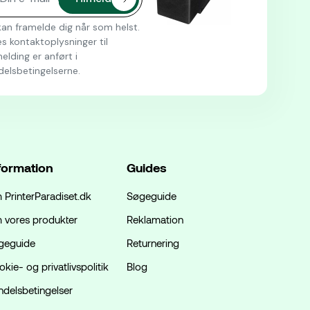
an framelde dig når som helst.
s kontaktoplysninger til
elding er anført i
delsbetingelserne.
formation
Guides
 PrinterParadiset.dk
Søgeguide
 vores produkter
Reklamation
geguide
Returnering
kie- og privatlivspolitik
Blog
ndelsbetingelser