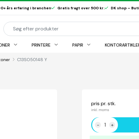
0+ års erfaring i branchen
Gratis fragt over 500 kr.
DK shop – Butik
ONER
PRINTERE
PAPIR
KONTORARTIKLE
toner
C13SO50148 Y
pris pr. stk.
inkl. moms
-
+