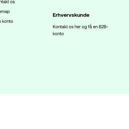
ntakt os
temap
Erhvervskunde
n konto
Kontakt os her og få en B2B-
konto