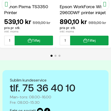
Canon Pixma TS3350
Epson WorkForce WF-
Printer
2960DWF printer inkjet
multifunktion
539,10 kr
890,10 kr
599,00 kr
989,00 kr
pris pr. stk.
pris pr. stk.
inkl. moms
inkl. moms
Tilføj
Tilføj
Sublim kundeservice
tlf. 75 36 40 10
Man-tors: 08.00-16.00
Fre: 08.00-15:30
Følg os socialt