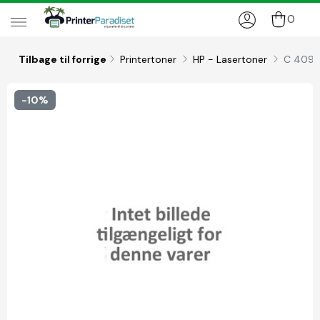
0
Tilbage til forrige
Printertoner
HP - Lasertoner
C 4096A
-10%