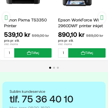
Canon Pixma TS3350
Epson WorkForce WF-
Printer
2960DWF printer inkjet
multifunktion
539,10 kr
890,10 kr
599,00 kr
989,00 kr
pris pr. stk.
pris pr. stk.
inkl. moms
inkl. moms
Tilføj
Tilføj
Sublim kundeservice
tlf. 75 36 40 10
Man-tors: 08.00-16.00