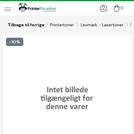
0
Tilbage til forrige
Printertoner
Lexmark - Lasertoner
1
-10%