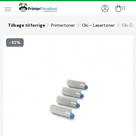
0
Tilbage til forrige
Printertoner
Oki - Lasertoner
Oki C5
-10%