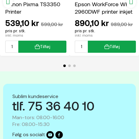
Canon Pixma TS3350
Epson WorkForce WF-
Printer
2960DWF printer inkjet
multifunktion
539,10 kr
890,10 kr
599,00 kr
989,00 kr
pris pr. stk.
pris pr. stk.
inkl. moms
inkl. moms
Tilføj
Tilføj
Sublim kundeservice
tlf. 75 36 40 10
Man-tors: 08.00-16.00
Fre: 08.00-15:30
Følg os socialt