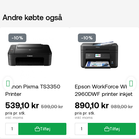
Andre købte også
-10%
-10%
Canon Pixma TS3350
Epson WorkForce WF-
Printer
2960DWF printer inkjet
multifunktion
539,10 kr
890,10 kr
599,00 kr
989,00 kr
pris pr. stk.
pris pr. stk.
inkl. moms
inkl. moms
Tilføj
Tilføj