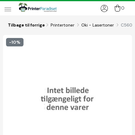
0
Tilbage til forrige
Printertoner
Oki - Lasertoner
C5600/
-10%