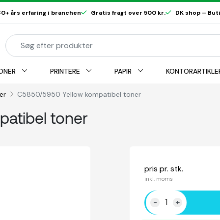
0+ års erfaring i branchen
Gratis fragt over 500 kr.
DK shop – Butik
ONER
PRINTERE
PAPIR
KONTORARTIKLE
ner
C5850/5950 Yellow kompatibel toner
atibel toner
pris pr. stk.
inkl. moms
-
+