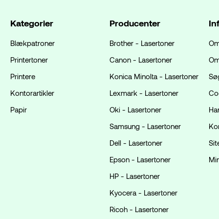
Kategorier
Producenter
In
Blækpatroner
Brother - Lasertoner
Om
Printertoner
Canon - Lasertoner
Om
Printere
Konica Minolta - Lasertoner
Sø
Kontorartikler
Lexmark - Lasertoner
Coo
Papir
Oki - Lasertoner
Ha
Samsung - Lasertoner
Ko
Dell - Lasertoner
Si
Epson - Lasertoner
Mi
HP - Lasertoner
Kyocera - Lasertoner
Ricoh - Lasertoner