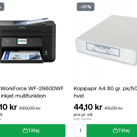
%
-10%
 WorkForce WF-2960DWF
Kopipapir A4 80 gr. pk/5
 inkjet multifunktion
hvid
10 kr
44,10 kr
989,00 kr
49,00 kr
tk.
pris pr. stk.
s
inkl. moms
Tilføj
Tilføj