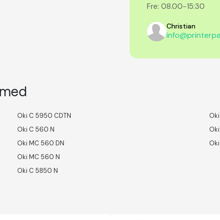
Fre: 08.00-15:30
Christian
info@printerpa
l med
Oki C 5950 CDTN
Oki
Oki C 560 N
Oki
Oki MC 560 DN
Oki
Oki MC 560 N
Oki C 5850 N