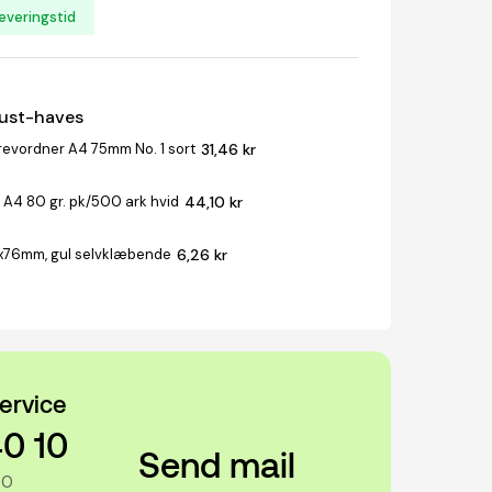
everingstid
must-haves
revordner A4 75mm No. 1 sort
31,46 kr
 A4 80 gr. pk/500 ark hvid
44,10 kr
x76mm, gul selvklæbende
6,26 kr
ervice
40 10
Send mail
00