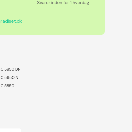
Svarer inden for 1 hverdag
radiset.dk
 C 5850 DN
 C 5950 N
 C 5850