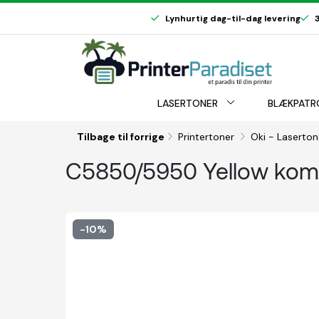
Lynhurtig dag-til-dag levering
3
LASERTONER
BLÆKPATR
Tilbage til forrige
Printertoner
Oki - Laserto
C5850/5950 Yellow komp
-10%