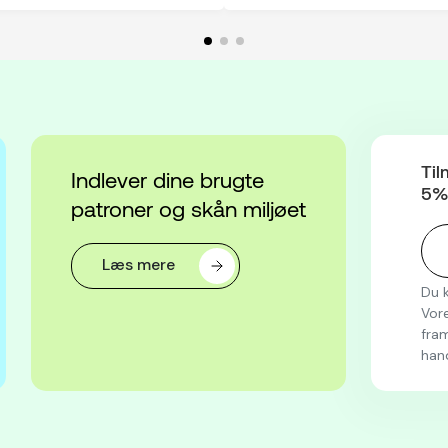
Til
Indlever dine brugte
5% 
patroner og skån miljøet
Læs mere
Du k
Vore
fram
han