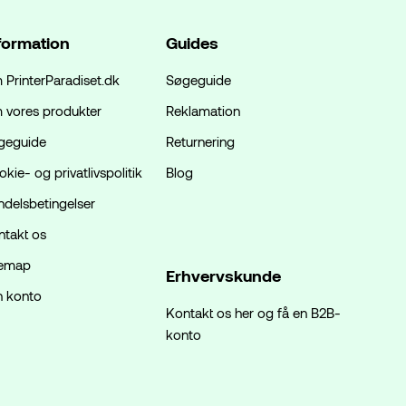
formation
Guides
 PrinterParadiset.dk
Søgeguide
 vores produkter
Reklamation
geguide
Returnering
kie- og privatlivspolitik
Blog
ndelsbetingelser
ntakt os
temap
Erhvervskunde
n konto
Kontakt os her og få en B2B-
konto