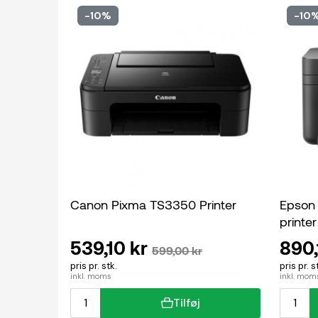
-10%
-10
Canon Pixma TS3350 Printer
Epson
printer
539,10 kr
890,
599,00 kr
pris pr. stk.
pris pr. s
inkl. moms
inkl. mom
Tilføj