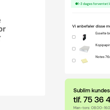
1-3 dages forventet l
Vi anbefaler disse 
Esselte b
Kopipapir
Notes 76
Sublim kundes
tlf. 75 36 
Man-tors: 08.00-16.