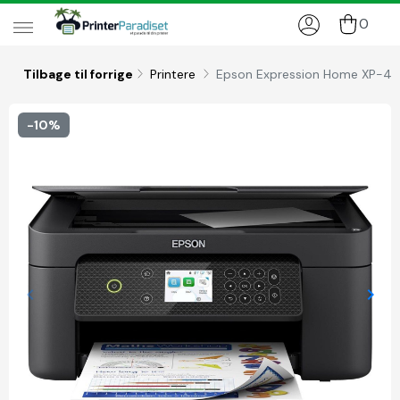
0
Tilbage til forrige
Printere
Epson Expression Home XP-4200
-10%
keyboard_arrow_left
keyboard_arrow_right
Forrige
Næs