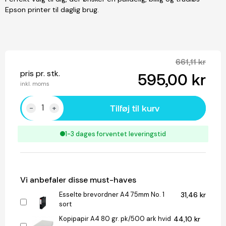
Epson printer til daglig brug.
661,11 kr
pris pr. stk.
595,00 kr
inkl. moms
Tilføj til kurv
-
+
1-3 dages forventet leveringstid
Vi anbefaler disse must-haves
Esselte brevordner A4 75mm No. 1
31,46 kr
sort
Kopipapir A4 80 gr. pk/500 ark hvid
44,10 kr