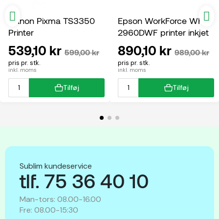
Canon Pixma TS3350
Epson WorkForce WF-
Printer
2960DWF printer inkjet
multifunktion
539,10 kr
890,10 kr
599,00 kr
989,00 kr
pris pr. stk.
pris pr. stk.
inkl. moms
inkl. moms
Tilføj
Tilføj
Sublim kundeservice
tlf. 75 36 40 10
Man-tors: 08.00-16.00
Fre: 08.00-15:30