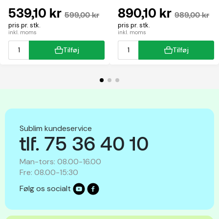
multifunktion
539,10 kr
890,10 kr
599,00 kr
989,00 kr
pris pr. stk.
pris pr. stk.
inkl. moms
inkl. moms
Tilføj
Tilføj
Sublim kundeservice
tlf. 75 36 40 10
Man-tors: 08.00-16.00
Fre: 08.00-15:30
Følg os socialt