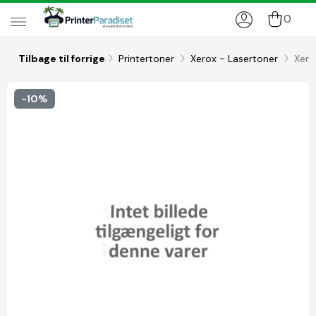
0
Tilbage til forrige
Printertoner
Xerox - Lasertoner
Xero
-10%