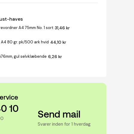
must-haves
revordner A4 75mm No. 1 sort
31,46 kr
 A4 80 gr. pk/500 ark hvid
44,10 kr
x76mm, gul selvklæbende
6,26 kr
ervice
40 10
Send mail
00
Svarer inden for 1 hverdag