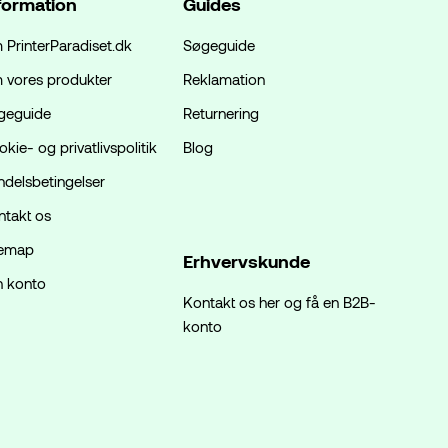
formation
Guides
 PrinterParadiset.dk
Søgeguide
 vores produkter
Reklamation
geguide
Returnering
kie- og privatlivspolitik
Blog
ndelsbetingelser
ntakt os
temap
Erhvervskunde
n konto
Kontakt os her og få en B2B-
konto