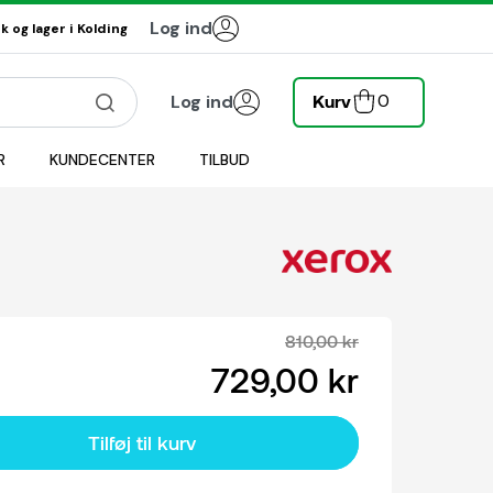
Log ind
 og lager i Kolding
0
Log ind
Kurv
R
KUNDECENTER
TILBUD
810,00 kr
729,00 kr
Tilføj til kurv