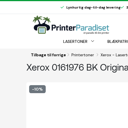
Lynhurtig dag-til-dag levering
3
LASERTONER
BLÆKPATR
Tilbage til forrige
Printertoner
Xerox - Laser
Xerox 0161976 BK Origina
-10%