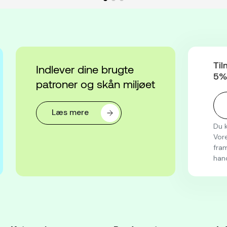
Til
Indlever dine brugte
5% 
patroner og skån miljøet
Læs mere
Du k
Vore
fram
han