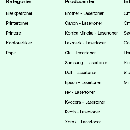
Kategorier
Producenter
In
Blækpatroner
Brother - Lasertoner
Om
Printertoner
Canon - Lasertoner
Om
Printere
Konica Minolta - Lasertoner
Sø
Kontorartikler
Lexmark - Lasertoner
Coo
Papir
Oki - Lasertoner
Ha
Samsung - Lasertoner
Ko
Dell - Lasertoner
Si
Epson - Lasertoner
Mi
HP - Lasertoner
Kyocera - Lasertoner
Ricoh - Lasertoner
Xerox - Lasertoner