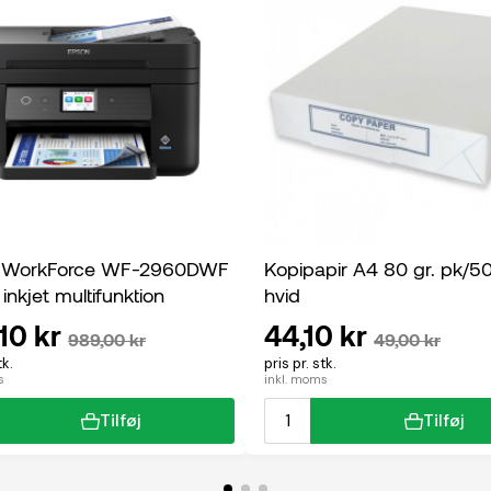
 WorkForce WF-2960DWF
Kopipapir A4 80 gr. pk/5
 inkjet multifunktion
hvid
10 kr
44,10 kr
989,00 kr
49,00 kr
tk.
pris pr. stk.
s
inkl. moms
Tilføj
Tilføj