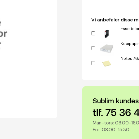
Vi anbefaler disse 
Esselte b
Kopipapir
Notes 76
Sublim kundes
tlf. 75 36 
Man-tors: 08.00-16.
Fre: 08.00-15:30