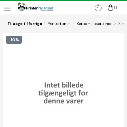
0
Tilbage til forrige
Printertoner
Xerox - Lasertoner
Xero
-10%