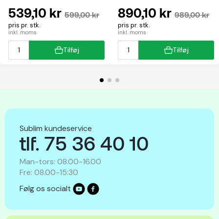
multifunktion
539,10 kr
890,10 kr
599,00 kr
989,00 kr
pris pr. stk.
pris pr. stk.
inkl. moms
inkl. moms
Tilføj
Tilføj
Sublim kundeservice
tlf. 75 36 40 10
Man-tors: 08.00-16.00
Fre: 08.00-15:30
Følg os socialt