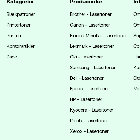
Kategorier
Producenter
In
Blækpatroner
Brother - Lasertoner
Om
Printertoner
Canon - Lasertoner
Om
Printere
Konica Minolta - Lasertoner
Sø
Kontorartikler
Lexmark - Lasertoner
Coo
Papir
Oki - Lasertoner
Ha
Samsung - Lasertoner
Ko
Dell - Lasertoner
Si
Epson - Lasertoner
Mi
HP - Lasertoner
Kyocera - Lasertoner
Ricoh - Lasertoner
Xerox - Lasertoner