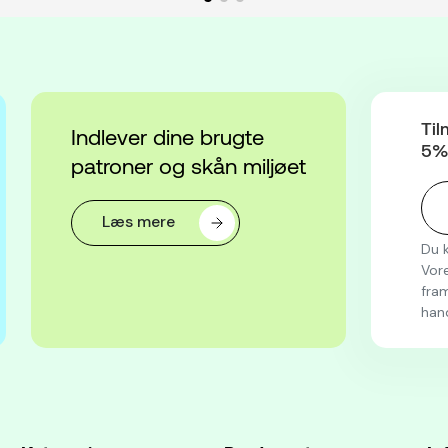
Til
Indlever dine brugte
5% 
patroner og skån miljøet
Læs mere
Du k
Vore
fram
han