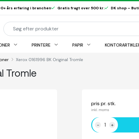
0+ års erfaring i branchen
Gratis fragt over 500 kr.
DK shop – Butik
ONER
PRINTERE
PAPIR
KONTORARTIKLE
toner
Xerox 0161996 BK Original Tromle
l Tromle
pris pr. stk.
inkl. moms
-
+