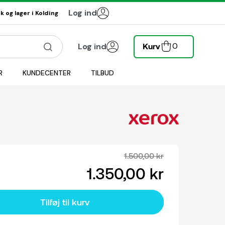
Log ind
 og lager i Kolding
0
Log ind
Kurv
R
KUNDECENTER
TILBUD
1.500,00 kr
1.350,00 kr
Tilføj til kurv