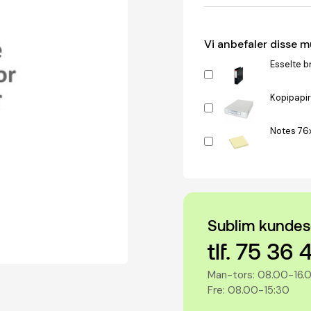
Vi anbefaler disse 
Esselte b
Kopipapir
Notes 76
Sublim kundes
tlf. 75 36 
Man-tors: 08.00-16.
Fre: 08.00-15:30