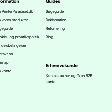
formation
Guides
 PrinterParadiset.dk
Søgeguide
 vores produkter
Reklamation
geguide
Returnering
kie- og privatlivspolitik
Blog
ndelsbetingelser
ntakt os
temap
Erhvervskunde
n konto
Kontakt os her og få en B2B-
konto