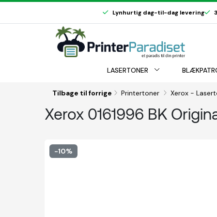
Lynhurtig dag-til-dag levering
3
LASERTONER
BLÆKPATR
Tilbage til forrige
Printertoner
Xerox - Laser
Xerox 0161996 BK Origina
-10%