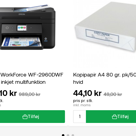
 WorkForce WF-2960DWF
Kopipapir A4 80 gr. pk/5
 inkjet multifunktion
hvid
10 kr
44,10 kr
989,00 kr
49,00 kr
tk.
pris pr. stk.
s
inkl. moms
Tilføj
Tilføj