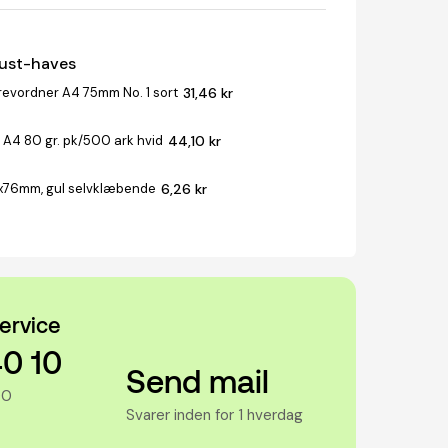
must-haves
revordner A4 75mm No. 1 sort
31,46 kr
 A4 80 gr. pk/500 ark hvid
44,10 kr
x76mm, gul selvklæbende
6,26 kr
ervice
40 10
Send mail
00
Svarer inden for 1 hverdag